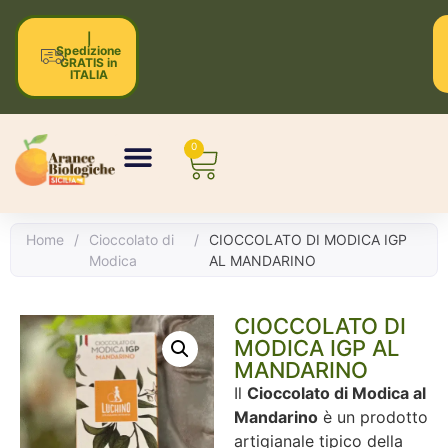
|
Spedizione
GRATIS in
ITALIA
0
Home
/
Cioccolato di
/
CIOCCOLATO DI MODICA IGP
Modica
AL MANDARINO
CIOCCOLATO DI
MODICA IGP AL
MANDARINO
Il
Cioccolato di Modica al
Mandarino
è un prodotto
artigianale tipico della