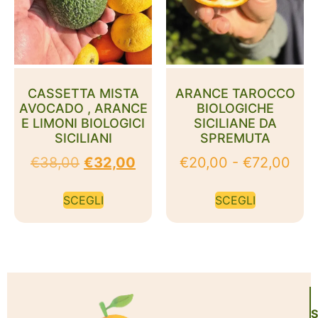
CASSETTA MISTA
ARANCE TAROCCO
AVOCADO , ARANCE
BIOLOGICHE
E LIMONI BIOLOGICI
SICILIANE DA
SICILIANI
SPREMUTA
€
38,00
€
32,00
€
20,00
-
€
72,00
SCEGLI
SCEGLI
S