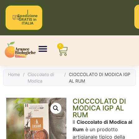
|
Spedizione
GRATIS in
ITALIA
0
Home
/
Cioccolato di
/
CIOCCOLATO DI MODICA IGP
Modica
AL RUM
CIOCCOLATO DI
MODICA IGP AL
RUM
Il
Cioccolato di Modica al
Rum
è un prodotto
artigianale tipico della