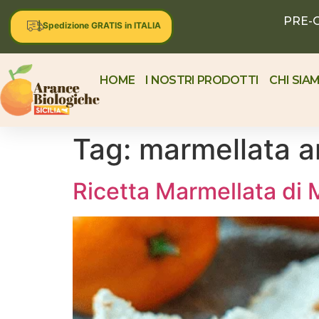
PRE-O
| Spedizione GRATIS in ITALIA
HOME
I NOSTRI PRODOTTI
CHI SIA
Tag:
marmellata ar
Ricetta Marmellata di 