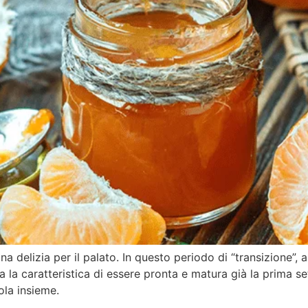
a delizia per il palato. In questo periodo di “transizione”, 
a caratteristica di essere pronta e matura già la prima se
la insieme.